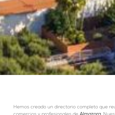
Hemos creado un directorio completo que reú
comercios y profesionales de
Almazora
. Nues