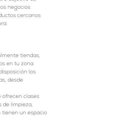
los negocios
roductos cercanos
ra.
lmente tiendas,
os en tu zona.
isposición los
as, desde
 ofrecen clases
s de limpieza,
n tienen un espacio